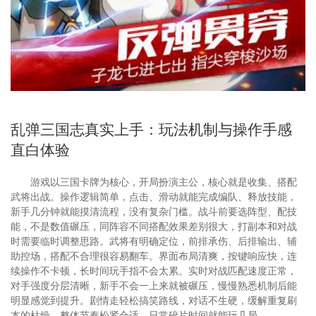
乱弹三国志真实上手：玩法机制与操作手感
直白体验
游戏以三国卡牌为核心，开局扮演主公，核心就是收集、搭配
武将出战。操作逻辑简单，点击、滑动就能完成编队、释放技能，
新手几分钟就能摸清流程，没有复杂门槛。战斗前要选阵型、配技
能，不是数值碾压，同阵容不同搭配效果差别很大，打副本和对战
时需要临时调整思路。武将有明确定位，前排承伤、后排输出、辅
助控场，搭配不合理很容易翻车。界面布局清爽，按键响应快，连
续操作不卡顿，长时间玩手指不会太累。实时对战匹配速度正常，
对手强度分层清晰，新手不会一上来就被碾压，慢慢熟悉机制后能
明显感觉到提升。剧情走轻松搞笑路线，对话不生硬，缓解重复刷
本的枯燥，整体节奏松紧合适，日常碎片时间就能玩几局。