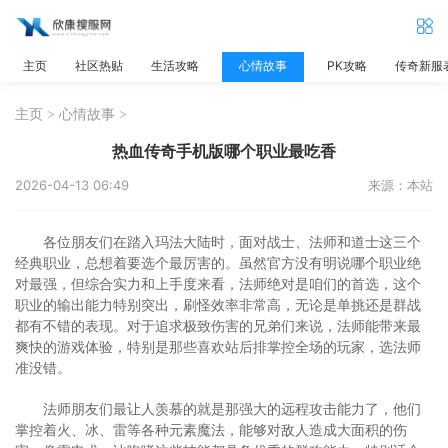
主页
社区热贴
生活攻略
心情故事
PK攻略
传奇新服
主页
>
心情故事
>
热血传奇手机版哪个职业最吃香
2026-04-13 06:49
来源：本站
各位朋友们在踏入玛法大陆时，面对战士、法师和道士这三个
经典职业，总想着要选个最厉害的。虽然官方没有明说哪个职业绝
对最强，但综合实力和上手度来看，法师绝对是咱们的首选，这个
职业的输出能力特别突出，刷怪效率非常高，无论是单挑还是群战
都有不错的表现。对于追求极致伤害的兄弟们来说，法师能带来最
爽快的游戏体验，特别是那些喜欢站后排掌控全场的玩家，选法师
准没错。
法师朋友们最让人羡慕的就是那强大的远程攻击能力了，他们
掌控着火、冰、雷等各种元素魔法，能够对敌人造成大面积的伤