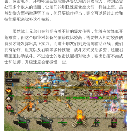
害。像雷电术、冰咆哮这些技能都具备优秀的群攻能力，特别适合
处理多个敌人的场面，让咱们的刷怪速度像坐火箭一样往上窜。虽
然防御方面稍微薄弱了点，但只要操作得当，完全可以通过走位和
技能搭配来弥补这个短板。
虽然战士兄弟们在前期有着不错的爆发伤害，能够有效降低开
荒难度，但这个职业对装备的依赖度比较高，需要投入相对较多的
资源才能发挥出真正实力。而道士朋友们则更偏向辅助路线，他们
拥有治疗、诅咒以及召唤等多种技能，战斗方式灵活多变，还能召
唤宝宝协助战斗。不过道士的攻击技能相对较少，输出伤害不如战
士和法师，升级速度会稍微慢一些。