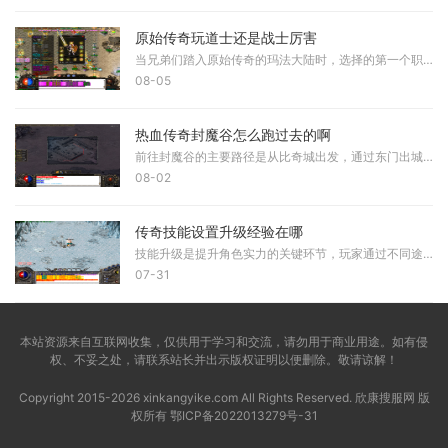
原始传奇玩道士还是战士厉害
当兄弟们踏入原始传奇的玛法大陆时，选择的第一个职业往往会决定后续的游戏体验。道士在当前版本中被许多老玩家誉为版本之子，拥有独特的双流派玩法，既能承担团队的守护者角
08-05
热血传奇封魔谷怎么跑过去的啊
前往封魔谷的主要路径是从比奇城出发，通过东门出城后进入沃玛森林，接着向右下方即东南方向移动，即可找到封魔谷的入口。另一条路线是从盟重土城开始，向左下方即西南方向移
08-02
传奇技能设置升级经验在哪
技能升级是提升角色实力的关键环节，玩家通过不同途径获取技能书或积累经验值来实现技能等级的提升。技能的升级直接影响角色的战斗效率和生存能力，因此了解技能升级的具体位
07-31
本站资源来自互联网收集，仅供用于学习和交流，请勿用于商业用途。如有侵
权、不妥之处，请联系站长并出示版权证明以便删除。敬请谅解！
Copyright 2015-2026 xinkangyike.com All Rights Reserved. 欣康搜服网 版
权所有
鄂ICP备2022013279号-31