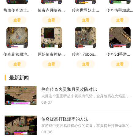
热血传奇道士嗜血术吸多少血
传奇赤月峡谷广场药店在哪
传奇世界妖士有元神吗
传奇伤害加成和致命一击哪个好用
查看
查看
查看
查看
传奇刷衣服地点怎么去
原始传奇神秘之石在哪里获得
传奇1.76boss掉落
传奇3d手游是赛季制吗怎么玩
查看
查看
查看
查看
最新新闻
热血传奇火灵和月灵攻防对比
火灵这个宝宝听起来就很有气势，全身包裹在火焰里，看起来既华丽又威武，它的攻击方式是火焰攻击，输出相当猛烈，比起月灵那种寒冰掌的风格，火灵的攻击更显霸气一些。而月灵
08-07
传奇提高打怪爆率的方法
在游戏中更容易获得心仪的装备，掌握提升打怪爆率的技巧十分重要。首先需要理解游戏的基本机制，爆率是指击败怪物后掉落物品的概率，不同的怪物和地点拥有不同的爆率设定。通
08-06