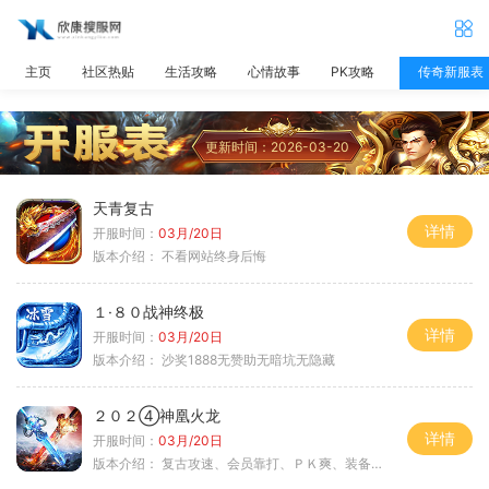
主页
社区热贴
生活攻略
心情故事
PK攻略
传奇新服表
更新时间：2026-03-20
天青复古
详情
开服时间：
03月/20日
版本介绍：
不看网站终身后悔
１·８０战神终极
详情
开服时间：
03月/20日
版本介绍：
沙奖1888无赞助无暗坑无隐藏
２０２④神凰火龙
详情
开服时间：
03月/20日
版本介绍：
复古攻速、会员靠打、ＰＫ爽、装备全爆