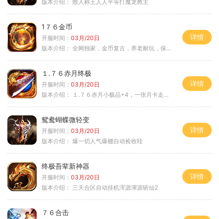
版本介绍：
散人称王人人平等打魔龙教主
1７６金币
详情
开服时间：
03月/20日
版本介绍：
全网独家，金币复古，养老耐玩，保底回収
１.７６赤月终极
详情
开服时间：
03月/20日
版本介绍：
１.７６赤月小极品+4，一张月卡走天涯a
鸳鸯蝴蝶微轻变
详情
开服时间：
03月/20日
版本介绍：
爆一切人气爆棚自动捡收哇
终极吾辈新神器
详情
开服时间：
03月/20日
版本介绍：
三天合区自动挂机浑源渾源斩仙2
７６合击