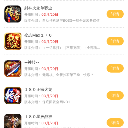
封神火龙单职业
详情
开服时间：
03月/20日
版本介绍：
自动挂机满屏BOSS一切全爆装备保值
变态Max１７６
详情
开服时间：
03月/20日
版本介绍：
（一切靠打）（不用充值）（全部看脸）
--神转--
详情
开服时间：
03月/20日
版本介绍：
无暗坑、全新独家第三季、快乐？
１８０正宗火龙
详情
开服时间：
03月/20日
版本介绍：
保底回収全网NO.1
１８０星辰战神
详情
开服时间：
03月/20日