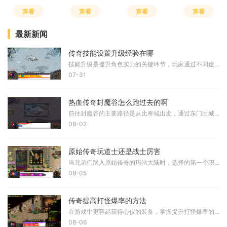
查看
查看
查看
查看
最新新闻
传奇技能设置升级经验在哪
技能升级是提升角色实力的关键环节，玩家通过不同途径获取技能书或积累经验值来实现技能等级的提升。技能的升级直接影响角色的战斗效率和生存能力，因此了解技能升级的具体位
07-31
热血传奇封魔谷怎么跑过去的啊
前往封魔谷的主要路径是从比奇城出发，通过东门出城后进入沃玛森林，接着向右下方即东南方向移动，即可找到封魔谷的入口。另一条路线是从盟重土城开始，向左下方即西南方向移
08-02
原始传奇玩道士还是战士厉害
当兄弟们踏入原始传奇的玛法大陆时，选择的第一个职业往往会决定后续的游戏体验。道士在当前版本中被许多老玩家誉为版本之子，拥有独特的双流派玩法，既能承担团队的守护者角
08-05
传奇提高打怪爆率的方法
在游戏中更容易获得心仪的装备，掌握提升打怪爆率的技巧十分重要。首先需要理解游戏的基本机制，爆率是指击败怪物后掉落物品的概率，不同的怪物和地点拥有不同的爆率设定。通
08-06