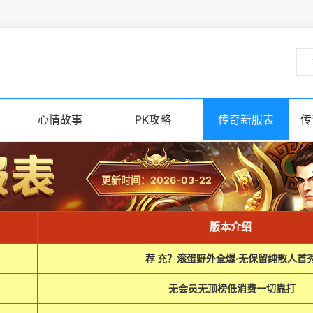
心情故事
PK攻略
传奇新服表
传
更新时间：2026-03-22
版本介绍
荐 充？滚蛋野外全爆·无保留纯散人首
无会员无顶榜低消费一切靠打