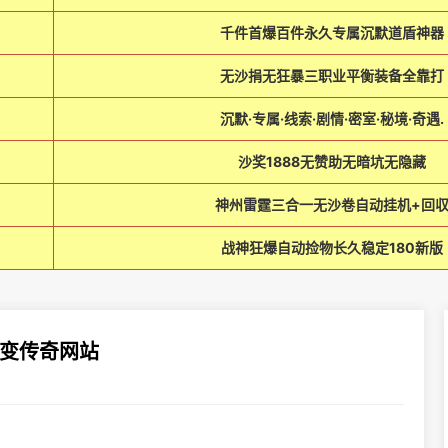
千件首爆百件永久专属沉默道盾神器
无沙捐无狂暴三职业平衡装备全靠打
沉默·专属·线索·剧情·密室·秘境·奇遇.
沙奖1888无赞助无暗坑无隐藏
神州雷霆三合一无沙卷自动挂机+回
战神狂爆自动捡物长久稳定180新版
变传奇网站