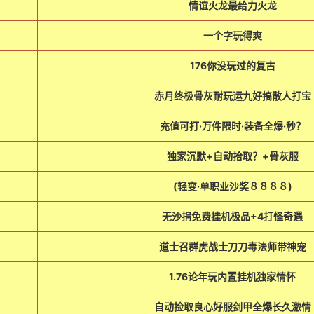
情谊火龙最给力火龙
一个字玩得爽
176你没玩过的复古
赤月终极骨灰耐玩运九好搞散人打宝
充值可打·万件限时·装备全爆·秒？
独家沉默+自动拾取？+骨灰服
(轻变·单职业沙奖８８８８)
无沙捐免费挂机极品+4打怪奇遇
道士召群虎战士刀刀毒法师带神宠
1.76论年玩内置挂机独家情怀
自动捡取良心好服剑甲全爆长久激情