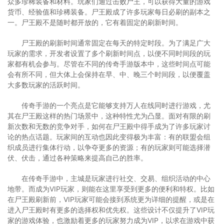
众多珍稀装备和材料。玩家们通过击败尸王，可以获得大量的游戏
货币、经验值和珍稀装备。尸王殿成了许多玩家每日必刷的副本之
一。尸王殿不是随时都开放的，它有着固定的刷新时间。
尸王殿的刷新时间通常固定在每天的特定时段。为了满足广大
玩家的需求，开发者设置了多个刷新时间点，以便不同时间段的玩
家都有机会参与。尽管在不同的传奇手游版本中，这些时间点可能
会有所不同，但大体上会保持在早、中、晚三个时间段，以便覆盖
大多数玩家的活跃时间。
传奇手游的一个亮点是它能够支持万人在线同时进行游戏，尤
其在尸王殿这样的热门场景中，这种特性尤为凸显。面对有限的刷
新次数和无数的竞争对手，如何在尸王殿中得手成为了许多玩家讨
论的热点话题。玩家间的互动也因此变得极为丰富：有的联盟会组
织成员进行集体行动，以争夺更多的资源；有的玩家则可能选择潜
伏、伏击，通过各种策略来提高自己的胜率。
在传奇手游中，主城是玩家进行社交、交易、组织活动的中心
地带。而成为VIP玩家，则能在这里享受到更多的便利和特权。比如
在尸王殿刷新前，VIP玩家可能会接到系统更为详细的提醒，或是在
进入尸王殿时有更多的选择权和优先权。这些设计不仅提升了VIP玩
家的游戏体验，也激励着更多的玩家努力成为VIP，以求在游戏中获