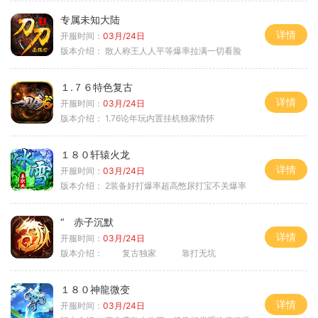
专属未知大陆
详情
开服时间：
03月/24日
版本介绍：
散人称王人人平等爆率拉满一切看脸
１.７６特色复古
详情
开服时间：
03月/24日
版本介绍：
1.76论年玩内置挂机独家情怀
１８０轩辕火龙
详情
开服时间：
03月/24日
版本介绍：
2装备好打爆率超高憋尿打宝不关爆率
“ 赤子沉默
详情
开服时间：
03月/24日
版本介绍：
复古独家 靠打无坑
１８０神龍微变
详情
开服时间：
03月/24日