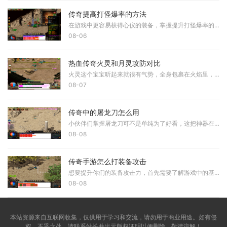
传奇提高打怪爆率的方法
在游戏中更容易获得心仪的装备，掌握提升打怪爆率的技巧十分重要。首先需要理解游戏的基本机制，爆率是指击败怪物后掉落物品的概率，不同的怪物和地点拥有不同的爆率设定。通
08-06
热血传奇火灵和月灵攻防对比
火灵这个宝宝听起来就很有气势，全身包裹在火焰里，看起来既华丽又威武，它的攻击方式是火焰攻击，输出相当猛烈，比起月灵那种寒冰掌的风格，火灵的攻击更显霸气一些。而月灵
08-07
传奇中的屠龙刀怎么用
小伙伴们掌握屠龙刀可不是单纯为了好看，这把神器在传奇世界里代表着极致的力量和地位，想要发挥它的真正威力，你需要了解它的基础使用方式，首先当你获得屠龙刀要做的第一件
08-08
传奇手游怎么打装备攻击
想要提升你们的装备攻击力，首先需要了解游戏中的基础提升途径。在传奇手游中，装备是直接决定角色输出能力的关键因素，我们可以通过打怪、挑战副本BOSS和参与各种活动来获取更
08-08
本站资源来自互联网收集，仅供用于学习和交流，请勿用于商业用途。如有侵
权、不妥之处，请联系站长并出示版权证明以便删除。敬请谅解！