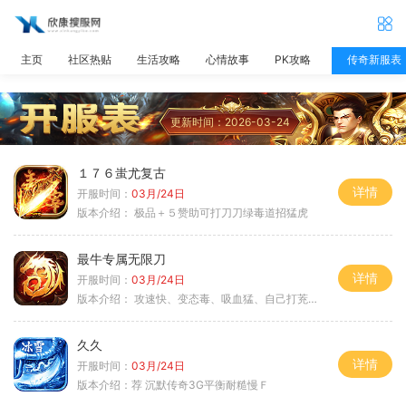
主页
社区热贴
生活攻略
心情故事
PK攻略
传奇新服表
更新时间：2026-03-24
１７６蚩尤复古
详情
开服时间：
03月/24日
版本介绍：
极品＋５赞助可打刀刀绿毒道招猛虎
最牛专属无限刀
详情
开服时间：
03月/24日
版本介绍：
攻速快、变态毒、吸血猛、自己打茺值玩
久久
详情
开服时间：
03月/24日
版本介绍：
荐 沉默传奇3G平衡耐糙慢Ｆ