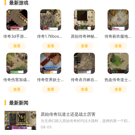
最新游戏
传奇3d手游是赛季制吗怎么玩
传奇1.76boss掉落
原始传奇神秘之石在哪里获得
传奇刷衣服地点怎么去
查看
查看
查看
查看
传奇伤害加成和致命一击哪个好用
传奇世界妖士有元神吗
传奇赤月峡谷广场药店在哪
热血传奇道士嗜血术吸多少血
查看
查看
查看
查看
最新新闻
原始传奇玩道士还是战士厉害
当兄弟们踏入原始传奇的玛法大陆时，选择的第一个职业往往会决定后续的游戏体验。道士在当前版本中被许多老玩家誉为版本之子，拥有独特的双流派玩法，既能承担团队的守护者角
08-05