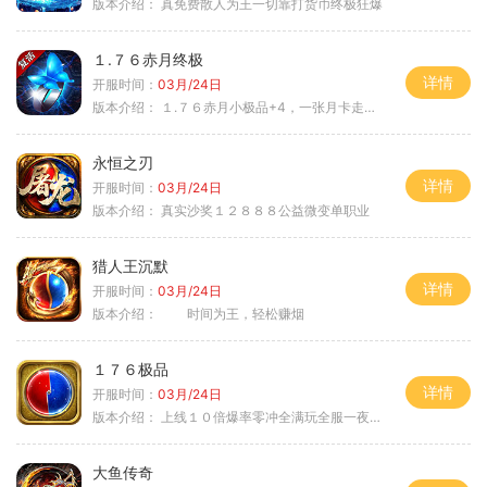
版本介绍：
真免费散人为王一切靠打货币终极狂爆
１.７６赤月终极
详情
开服时间：
03月/24日
版本介绍：
１.７６赤月小极品+4，一张月卡走天涯a
永恒之刃
详情
开服时间：
03月/24日
版本介绍：
真实沙奖１２８８８公益微变单职业
猎人王沉默
详情
开服时间：
03月/24日
版本介绍：
时间为王，轻松赚烟
１７６极品
详情
开服时间：
03月/24日
版本介绍：
上线１０倍爆率零冲全满玩全服一夜终极
大鱼传奇