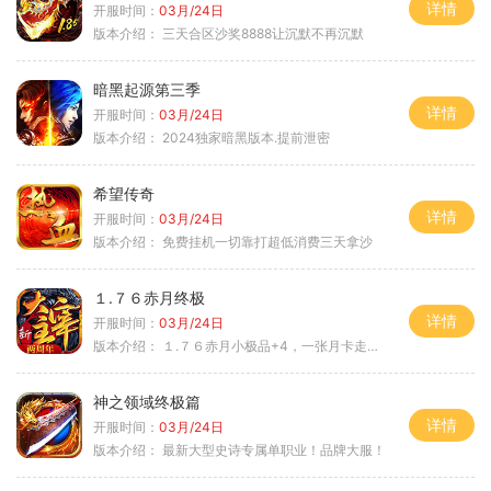
详情
开服时间：
03月/24日
版本介绍：
三天合区沙奖8888让沉默不再沉默
暗黑起源第三季
详情
开服时间：
03月/24日
版本介绍：
2024独家暗黑版本.提前泄密
希望传奇
详情
开服时间：
03月/24日
版本介绍：
免费挂机一切靠打超低消费三天拿沙
１.７６赤月终极
详情
开服时间：
03月/24日
版本介绍：
１.７６赤月小极品+4，一张月卡走天涯b
神之领域终极篇
详情
开服时间：
03月/24日
版本介绍：
最新大型史诗专属单职业！品牌大服！