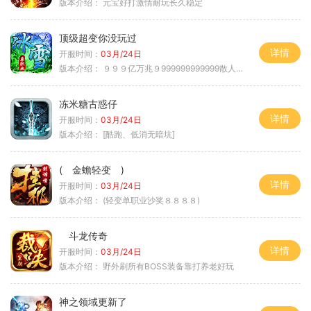
版本介绍：
元宝好打激情耐玩长久稳定
顶级超变你没玩过
详情
开服时间：
03月/24日
版本介绍：
９９９亿万兆９999999999999散人逆袭
冻米糖古惑仔
详情
开服时间：
03月/24日
版本介绍：
[酷跑、低消无暗坑]
( 金蟾轻变 )
详情
开服时间：
03月/24日
版本介绍：
(轻变单职业沙奖８８８８)
斗龙传奇
详情
开服时间：
03月/24日
版本介绍：
野外刷所有BOSS装备靠打养老好玩
神之领域更新了