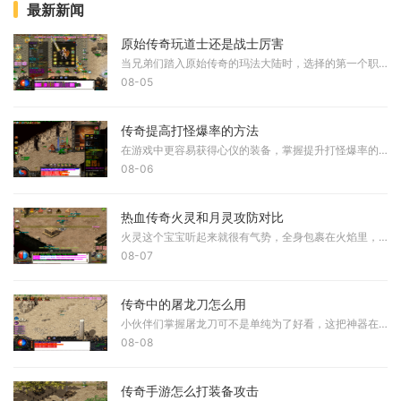
最新新闻
原始传奇玩道士还是战士厉害
当兄弟们踏入原始传奇的玛法大陆时，选择的第一个职业往往会决定后续的游戏体验。道士在当前版本中被许多老玩家誉为版本之子，拥有独特的双流派玩法，既能承担团队的守护者角
08-05
传奇提高打怪爆率的方法
在游戏中更容易获得心仪的装备，掌握提升打怪爆率的技巧十分重要。首先需要理解游戏的基本机制，爆率是指击败怪物后掉落物品的概率，不同的怪物和地点拥有不同的爆率设定。通
08-06
热血传奇火灵和月灵攻防对比
火灵这个宝宝听起来就很有气势，全身包裹在火焰里，看起来既华丽又威武，它的攻击方式是火焰攻击，输出相当猛烈，比起月灵那种寒冰掌的风格，火灵的攻击更显霸气一些。而月灵
08-07
传奇中的屠龙刀怎么用
小伙伴们掌握屠龙刀可不是单纯为了好看，这把神器在传奇世界里代表着极致的力量和地位，想要发挥它的真正威力，你需要了解它的基础使用方式，首先当你获得屠龙刀要做的第一件
08-08
传奇手游怎么打装备攻击