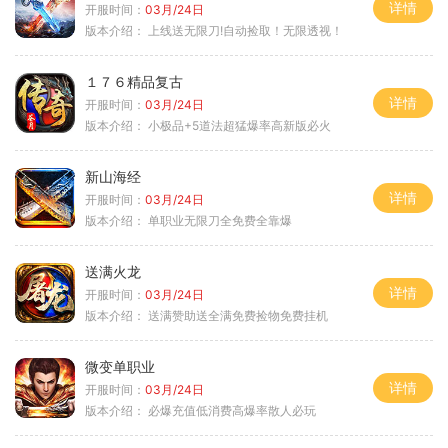
详情
开服时间：
03月/24日
版本介绍：
上线送无限刀!自动捡取！无限透视！
１７６精品复古
详情
开服时间：
03月/24日
版本介绍：
小极品+5道法超猛爆率高新版必火
新山海经
详情
开服时间：
03月/24日
版本介绍：
单职业无限刀全免费全靠爆
送满火龙
详情
开服时间：
03月/24日
版本介绍：
送满赞助送全满免费捡物免费挂机
微变单职业
详情
开服时间：
03月/24日
版本介绍：
必爆充值低消费高爆率散人必玩