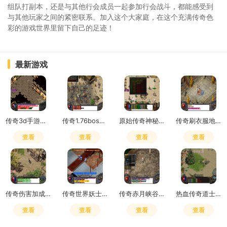
组队打副本，还是与其他行会成员一起参加行会战斗，都能感受到
与其他玩家之间的紧密联系。加入这个大家庭，在这个充满传奇色
彩的游戏世界里留下自己的足迹！
最新游戏
传奇3d手游是赛季制吗怎么玩
传奇1.76boss掉落
原始传奇神秘之石在哪里获得
传奇刷衣服地点怎么去
查看
查看
查看
查看
传奇伤害加成和致命一击哪个好用
传奇世界妖士有元神吗
传奇赤月峡谷广场药店在哪
热血传奇道士嗜血术吸多少血
查看
查看
查看
查看