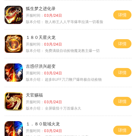
狐生梦之进化录
详情
开服时间：
03月/24日
版本介绍：
散人称王人人平等爆率拉满一切看脸
１８０天星火龙
详情
开服时间：
03月/24日
版本介绍：
免费满级自动捡物魔龙教主爆一切
古惑仔洪兴超变
详情
开服时间：
03月/24日
版本介绍：
超多BUFF刀刀鞭尸爆终极自动捡物
天官赐福
详情
开服时间：
03月/24日
版本介绍：
全屏吸怪十万首爆永久
１．８０龍域火龙
详情
开服时间：
03月/24日