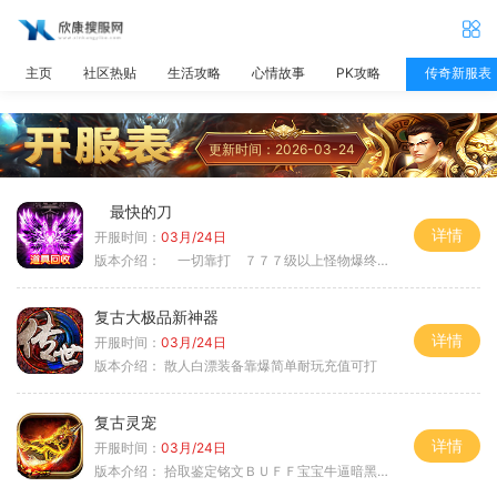
主页
社区热贴
生活攻略
心情故事
PK攻略
传奇新服表
更新时间：2026-03-24
最快的刀
详情
开服时间：
03月/24日
版本介绍：
一切靠打 ７７７级以上怪物爆终极
复古大极品新神器
详情
开服时间：
03月/24日
版本介绍：
散人白漂装备靠爆简单耐玩充值可打
复古灵宠
详情
开服时间：
03月/24日
版本介绍：
拾取鉴定铭文ＢＵＦＦ宝宝牛逼暗黑属性