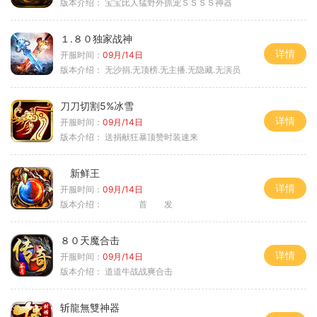
版本介绍：
宝宝比人猛野外抓宠ＳＳＳＳ神器
１.８０独家战神
详情
开服时间：
09月/14日
版本介绍：
无沙捐.无顶榜.无主播.无隐藏.无演员
刀刀切割5%冰雪
详情
开服时间：
09月/14日
版本介绍：
送捐献狂暴顶赞时装速来
新鲜王
详情
开服时间：
09月/14日
版本介绍：
首 发
８０天魔合击
详情
开服时间：
09月/14日
版本介绍：
道道牛战战爽合击
斩龍無雙神器