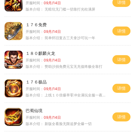
详情
开服时间：
09月/14日
版本介绍：
无暗坑无门槛一切靠打光柱满屏
１７６免费
详情
开服时间：
09月/14日
版本介绍：
简单怀旧复古三天拿沙可玩一年
１８０麒麟火龙
详情
开服时间：
09月/14日
版本介绍：
赞助沙捐免费元宝无充值终极全靠打
１７６极品
详情
开服时间：
09月/14日
版本介绍：
上线１０倍爆率零冲全满玩全服一夜终极
巴蜀仙境
详情
开服时间：
09月/14日
版本介绍：
新版全看脸无限追梦全爆一切