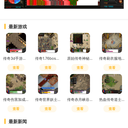
最新游戏
传奇3d手游是赛季制吗怎么玩
传奇1.76boss掉落
原始传奇神秘之石在哪里获得
传奇刷衣服地点怎么去
查看
查看
查看
查看
传奇伤害加成和致命一击哪个好用
传奇世界妖士有元神吗
传奇赤月峡谷广场药店在哪
热血传奇道士嗜血术吸多少血
查看
查看
查看
查看
最新新闻