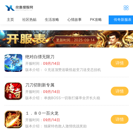
主页
社区热贴
生活攻略
心情故事
PK攻略
传奇新服表
更新时间：2025-09-14
绝对白缥无限刀
详情
开服时间：
09月/14日
版本介绍：
０充送顶赞送吸怪超变刀送变态挂机
刀刀切割新专属
详情
开服时间：
09月/14日
版本介绍：
单挑BOSS一切靠打爆率全开长久稳
１．８０一百火龙
详情
开服时间：
09月/14日
版本介绍：
独家特色散人激情统战奖励