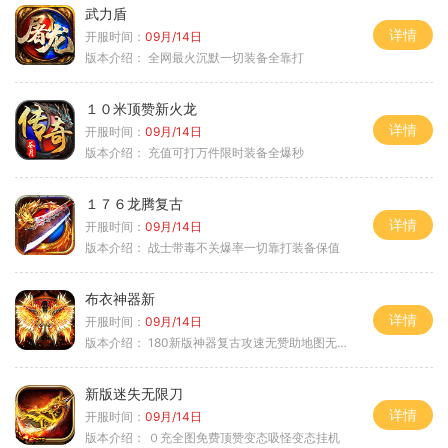
武力盾
详情
开服时间：
09月/14日
版本介绍：
全网最火沉默一切装备全靠打
１０米顶赞新火龙
详情
开服时间：
09月/14日
版本介绍：
充值可打万件限时装备全爆秒
１７６龙腾复古
详情
开服时间：
09月/14日
版本介绍：
战士带毒不关爆率一切靠打装备保值
布衣神器新
详情
开服时间：
09月/14日
版本介绍：
180新版神器复古攻速无赞助地图无排行
新版迷失无限刀
详情
开服时间：
09月/14日
版本介绍：
０充全图免费顶赞变态吸怪变态挂机