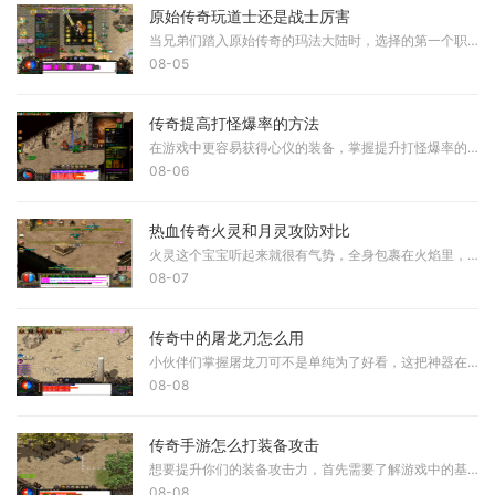
原始传奇玩道士还是战士厉害
当兄弟们踏入原始传奇的玛法大陆时，选择的第一个职业往往会决定后续的游戏体验。道士在当前版本中被许多老玩家誉为版本之子，拥有独特的双流派玩法，既能承担团队的守护者角
08-05
传奇提高打怪爆率的方法
在游戏中更容易获得心仪的装备，掌握提升打怪爆率的技巧十分重要。首先需要理解游戏的基本机制，爆率是指击败怪物后掉落物品的概率，不同的怪物和地点拥有不同的爆率设定。通
08-06
热血传奇火灵和月灵攻防对比
火灵这个宝宝听起来就很有气势，全身包裹在火焰里，看起来既华丽又威武，它的攻击方式是火焰攻击，输出相当猛烈，比起月灵那种寒冰掌的风格，火灵的攻击更显霸气一些。而月灵
08-07
传奇中的屠龙刀怎么用
小伙伴们掌握屠龙刀可不是单纯为了好看，这把神器在传奇世界里代表着极致的力量和地位，想要发挥它的真正威力，你需要了解它的基础使用方式，首先当你获得屠龙刀要做的第一件
08-08
传奇手游怎么打装备攻击
想要提升你们的装备攻击力，首先需要了解游戏中的基础提升途径。在传奇手游中，装备是直接决定角色输出能力的关键因素，我们可以通过打怪、挑战副本BOSS和参与各种活动来获取更
08-08