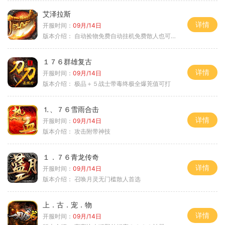
艾泽拉斯
详情
开服时间：
09月/14日
版本介绍：
自动捡物免费自动挂机免费散人也可毕业
１７６群雄复古
详情
开服时间：
09月/14日
版本介绍：
极品＋５战士带毒终极全爆茺值可打
⒈、７６雪雨合击
详情
开服时间：
09月/14日
版本介绍：
攻击附带神技
１．７６青龙传奇
详情
开服时间：
09月/14日
版本介绍：
召唤月灵无门槛散人首选
上．古．宠．物
详情
开服时间：
09月/14日