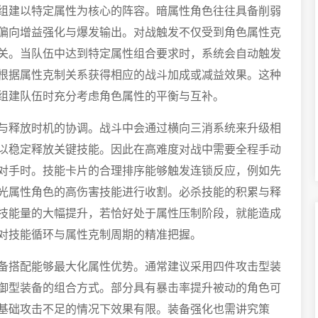
组建以特定属性为核心的阵容。暗属性角色往往具备削弱
偏向增益强化与爆发输出。对战触发不仅受到角色属性克
关。当队伍中达到特定属性组合要求时，系统会自动触发
根据属性克制关系获得相应的战斗加成或减益效果。这种
组建队伍时充分考虑角色属性的平衡与互补。
与释放时机的协调。战斗中会通过横向三消系统来升级相
以稳定释放关键技能。因此在高难度对战中需要全程手动
对手时。技能卡片的合理排序能够触发连锁反应，例如先
光属性角色的高伤害技能进行收割。必杀技能的积累与释
技能量的大幅提升，若恰好处于属性压制阶段，就能造成
对技能循环与属性克制周期的精准把握。
备搭配能够最大化属性优势。通常建议采用四件攻击型装
御型装备的组合方式。部分具有暴击率提升被动的角色可
基础攻击不足的情况下效果有限。装备强化也需讲究策