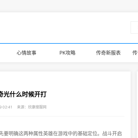
心情故事
PK攻略
传奇新服表
传
传奇光什么时候开打
29 02:41 来源：欣康搜服网
先要明确这两种属性英雄在游戏中的基础定位。战斗开启