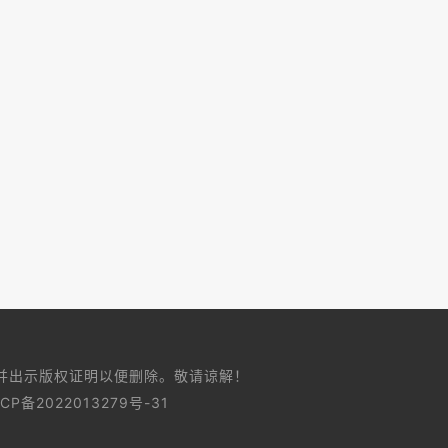
并出示版权证明以便删除。敬请谅解！
CP备2022013279号-31