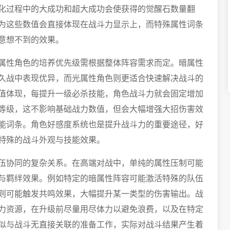
化过程中的大成功和超大成功会使获得的觉醒石数量翻
为这些数值会直接体现在战斗力显示上，而特殊属性词条
意想不到的效果。
属性角色的培养优先级需根据整体阵容需求而定。暗属性
久战中表现优异，而光属性角色则更适合快速解决战斗的
值体现，每提升一级必杀技能，角色战斗力就会固定增加
等级，这不影响基础战力数值，但会大幅增强大招伤害效
能词条。角色好感度系统也是提升战斗力的重要途径，好
特殊的战斗外观与技能效果。
伍协同的复杂关系。在高端对战中，单纯的属性压制可能
与羁绊效果。例如特定的暗属性阵容可能激活特殊的队伍
则可能触发共鸣效果，大幅提升某一类型的伤害输出。战
力资源，在升级前尽量用尽体力以避免浪费，以及在特定
似与战斗无直接关联的准备工作，实际对战斗结果产生着