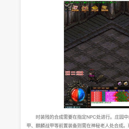
时装残的合成需要在指定NPC处进行。庄园
甲、麒麟战甲等前置装备则需在神秘老人处合成。