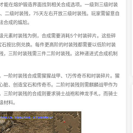
家才能在熔炉锻造界面找到相关合成选项。一级到三级时装
一、二级时装残，75天左右开放三级时装残。玩家需留意自
法合成的尴尬。
级元素时装残为例，合成需要消耗5个时装碎片。这些碎
造宝石按比例兑换。每件更高阶的时装残都需要以低阶时装
残，三阶时装残需三件二阶时装残。这种递进式合成机制
。一阶时装残合成需猩猩战甲、1万传奇币和时装碎片。猩
心脏、创造宝石和传奇币。二阶时装残则需麒麟战甲作为
。三阶时装残的合成则要求骑士战袍和神龙手札，而骑士
级材料。