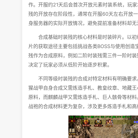
作。开服约21天后会首次开放元素时装系统，玩
残的开放存在阶段性，通常在开服60天左右开放
身服务器的实际开放情况，避免提前准备材料却无
合成基础时装残的核心材料是时装碎片。以初
片的获取途径主要包括挑战各类BOSS与使用创
残作为合成原料，例如二阶时装残需三件一阶时装
决定了玩家必须从低阶开始逐步积累。
不同等级时装残的合成对特定材料有明确要求
猩战甲自身合成又需炼造手札、教皇纹章、地藏王
原料，而麒麟战甲又需炼造手札、巨人骸骨等材料
战袍的合成材料更为复杂，涉及更多炼造手札和高