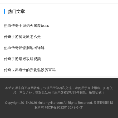
热门文章
热血传奇手游焰火屠魔boss
传奇手游魔龙殿怎么走
热血传奇骷髅洞地图详解
传奇手游暗殿攻略视频
传奇世界道士的强化骷髅厉害吗
本站资源来自互联网收集，仅供用于学习和交流，请勿用于商业用途。如有侵
权、不妥之处，请联系站长并出示版权证明以便删除。敬请谅解！
Copyright 2015-2026 xinkangyike.com All Rights Reserved. 欣康搜服网 版
权所有
鄂ICP备2022013279号-31