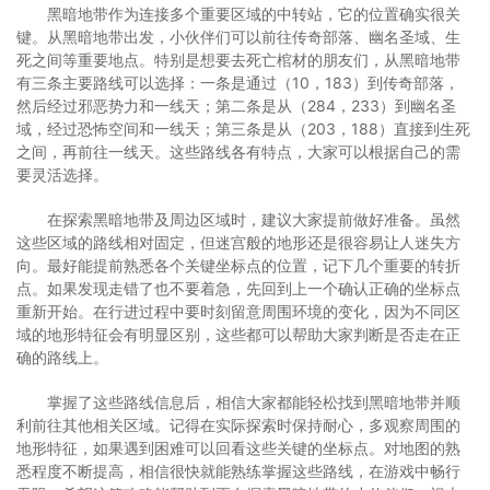
黑暗地带作为连接多个重要区域的中转站，它的位置确实很关
键。从黑暗地带出发，小伙伴们可以前往传奇部落、幽名圣域、生
死之间等重要地点。特别是想要去死亡棺材的朋友们，从黑暗地带
有三条主要路线可以选择：一条是通过（10，183）到传奇部落，
然后经过邪恶势力和一线天；第二条是从（284，233）到幽名圣
域，经过恐怖空间和一线天；第三条是从（203，188）直接到生死
之间，再前往一线天。这些路线各有特点，大家可以根据自己的需
要灵活选择。
在探索黑暗地带及周边区域时，建议大家提前做好准备。虽然
这些区域的路线相对固定，但迷宫般的地形还是很容易让人迷失方
向。最好能提前熟悉各个关键坐标点的位置，记下几个重要的转折
点。如果发现走错了也不要着急，先回到上一个确认正确的坐标点
重新开始。在行进过程中要时刻留意周围环境的变化，因为不同区
域的地形特征会有明显区别，这些都可以帮助大家判断是否走在正
确的路线上。
掌握了这些路线信息后，相信大家都能轻松找到黑暗地带并顺
利前往其他相关区域。记得在实际探索时保持耐心，多观察周围的
地形特征，如果遇到困难可以回看这些关键的坐标点。对地图的熟
悉程度不断提高，相信很快就能熟练掌握这些路线，在游戏中畅行