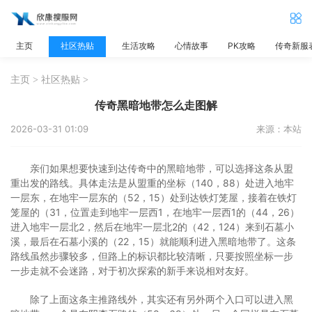
主页
社区热贴
生活攻略
心情故事
PK攻略
传奇新服
主页
>
社区热贴
>
传奇黑暗地带怎么走图解
2026-03-31 01:09
来源：本站
亲们如果想要快速到达传奇中的黑暗地带，可以选择这条从盟
重出发的路线。具体走法是从盟重的坐标（140，88）处进入地牢
一层东，在地牢一层东的（52，15）处到达铁灯笼屋，接着在铁灯
笼屋的（31，位置走到地牢一层西1，在地牢一层西1的（44，26）
进入地牢一层北2，然后在地牢一层北2的（42，124）来到石墓小
溪，最后在石墓小溪的（22，15）就能顺利进入黑暗地带了。这条
路线虽然步骤较多，但路上的标识都比较清晰，只要按照坐标一步
一步走就不会迷路，对于初次探索的新手来说相对友好。
除了上面这条主推路线外，其实还有另外两个入口可以进入黑